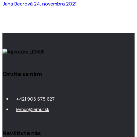
Jana Beerová
24. novembra 2021
Ozvite sa nám
+421 903 675 627
lemur@lemur.sk
Navštívte nás