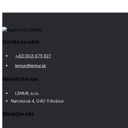
Ozvite sa nám
+421 903 675 627
lemur@lemur.sk
Navštívte nás
LEMUR, s.r.o.
Narcisová 4, 040 11 Košice
Sledujte nás