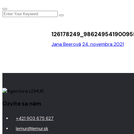
126178249_98624954190095
Jana Beerová
24. novembra 2021
Ozvite sa nám
+421 903 675 627
lemur@lemur.sk