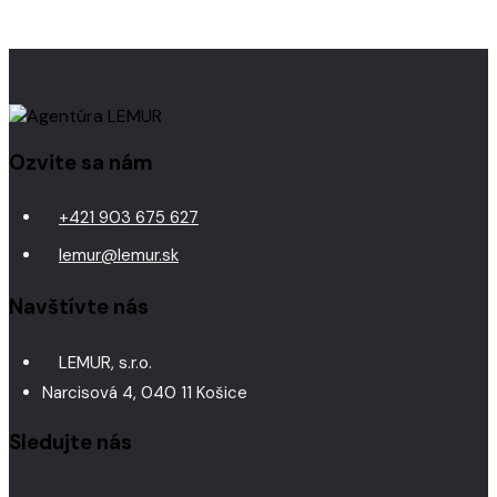
Ozvite sa nám
+421 903 675 627
lemur@lemur.sk
Navštívte nás
LEMUR, s.r.o.
Narcisová 4, 040 11 Košice
Sledujte nás