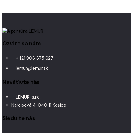
Ozvite sa nám
+421 903 675 627
lemur@lemur.sk
Navštívte nás
LEMUR, s.r.o.
Narcisová 4, 040 11 Košice
Sledujte nás