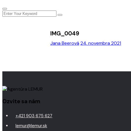
IMG_0049
Jana Beerová
24. novembra 2021
Ozvite sa nám
+421 903 675 627
lemur@lemur.sk