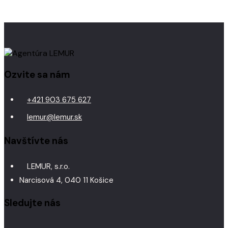
Ozvite sa nám
+421 903 675 627
lemur@lemur.sk
Navštívte nás
LEMUR, s.r.o.
Narcisová 4, 040 11 Košice
Sledujte nás