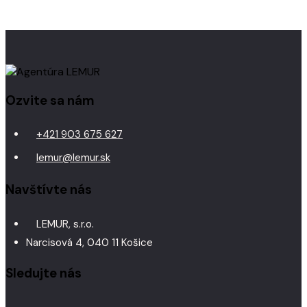
Ozvite sa nám
+421 903 675 627
lemur@lemur.sk
Navštívte nás
LEMUR, s.r.o.
Narcisová 4, 040 11 Košice
Sledujte nás