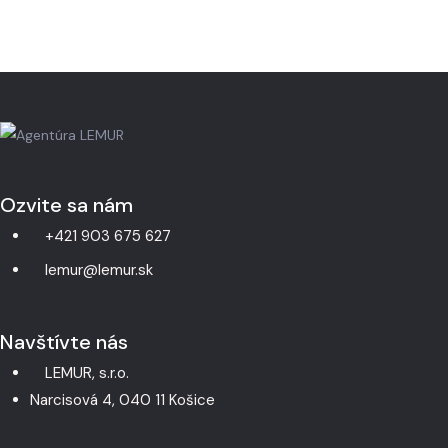
Ozvite sa nám
+421 903 675 627
lemur@lemur.sk
Navštívte nás
LEMUR, s.r.o.
Narcisová 4, 040 11 Košice