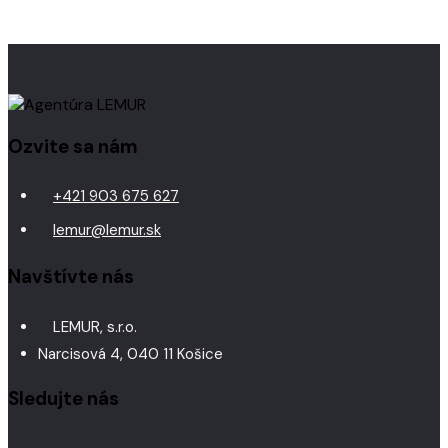
Ozvite sa nám
+421 903 675 627
lemur@lemur.sk
Navštívte nás
LEMUR, s.r.o.
Narcisová 4, 040 11 Košice
Sledujte nás