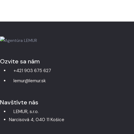
Ozvite sa nám
+421 903 675 627
lemur@lemur.sk
Navštívte nás
LEMUR, s.r.o.
Narcisová 4, 040 11 Košice