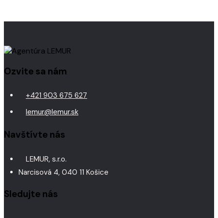
Ozvite sa nám
+421 903 675 627
lemur@lemur.sk
Navštívte nás
LEMUR, s.r.o.
Narcisová 4, 040 11 Košice
Sledujte nás