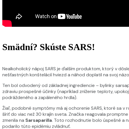
Smädní? Skúste SARS!
Nealkoholický nápoj SARS je ďalším produktom, ktorý v dôsl
nešťastných konštelácií hviezd a náhod doplatil na svoj názo
Ten bol odvodený od základnej ingrediencie – bylinky sarsapa
zdraviu prospešné účinky (napríklad zníženie teploty, upokoj
podráždeného a zapáleného hrdla).
Žiaľ, podobné symptómy má aj ochorenie SARS, ktoré sa v 
šíriť do viac než 30 krajín sveta. Značka reagovala promptne
zmenila na
Sarsaparilla
. Toto rozhodnutie bolo úspešné a n
podarilo túto epidémiu zvládnuť.