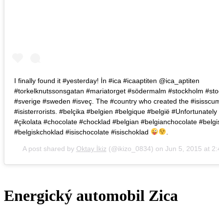
I finally found it #yesterday! İn #ica #icaaptiten @ica_aptiten
#torkelknutssonsgatan #mariatorget #södermalm #stockholm #s
#sverige #sweden #isveç. The #country who created the #isisscu
#isisterrorists. #belçika #belgien #belgique #belgië #Unfortunately 
#çikolata #chocolate #chocklad #belgian #belgianchocolate #belgi
#belgiskchoklad #isischocolate #isischoklad
.
A post shared by
Oktay İkiz
(@ikizo_0834) on
Jun 5, 2015 at 
Energický automobil Zica