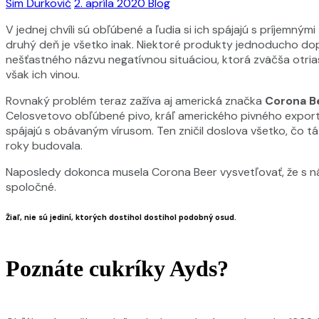
Sim Ďurkovič
2. apríla 2020
Blog
V jednej chvíli sú obľúbené a ľudia si ich spájajú s príjemnými
druhý deň je všetko inak. Niektoré produkty jednoducho dopl
nešťastného názvu negatívnou situáciou, ktorá zväčša otria
však ich vinou.
Rovnaký problém teraz zažíva aj americká značka
Corona B
Celosvetovo obľúbené pivo, kráľ amerického pivného exportu
spájajú s obávaným vírusom. Ten zničil doslova všetko, čo t
roky budovala.
Naposledy dokonca musela Corona Beer vysvetľovať, že s 
spoločné.
Žiaľ, nie sú jediní, ktorých dostihol dostihol podobný osud.
Poznáte cukríky Ayds?