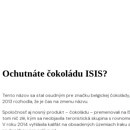
Ochutnáte čokoládu ISIS?
Tento názov sa stal osudným pre značku belgickej čokolády,
2013 rozhodla, že je čas na zmenu názvu.
Spoločnosť aj nosný produkt – čokoládu – p
remenovali na I
tom nič zlé, kým sa neobjavila teroristická skupina s rovn
V roku 2014 vyhlásila kalifát na obsadených územiach Iraku a