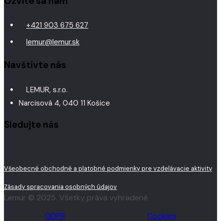
Ozvite sa nám
+421 903 675 627
lemur@lemur.sk
Navštívte nás
LEMUR, s.r.o.
Narcisová 4, 040 11 Košice
Sledujte nás
Všeobecné obchodné a platobné podmienky pre vzdelávacie aktivity
Zásady spracovania osobných údajov
Lemur © 2025. Všetky práva vyhradené
GDPR
Cookies