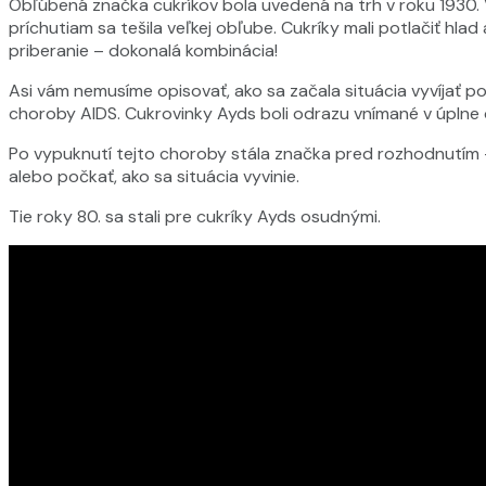
Obľúbená značka cukríkov bola uvedená na trh v roku 1930
príchutiam sa tešila veľkej obľube. Cukríky mali potlačiť hlad
priberanie – dokonalá kombinácia!
Asi vám nemusíme opisovať, ako sa začala situácia vyvíjať p
choroby AIDS. Cukrovinky Ayds boli odrazu vnímané v úplne 
Po vypuknutí tejto choroby stála značka pred rozhodnutím 
alebo počkať, ako sa situácia vyvinie.
Tie roky 80. sa stali pre cukríky Ayds osudnými.