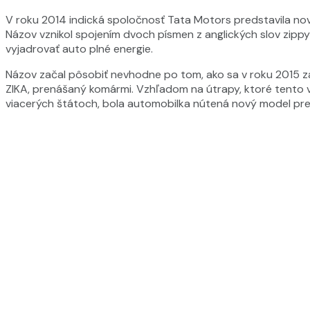
V roku 2014 indická spoločnosť Tata Motors predstavila nov
Názov vznikol spojením dvoch písmen z anglických slov zippy
vyjadrovať auto plné energie.
Názov začal pôsobiť nevhodne po tom, ako sa v roku 2015 zača
ZIKA, prenášaný komármi. Vzhľadom na útrapy, ktoré tento v
viacerých štátoch, bola automobilka nútená nový model pr