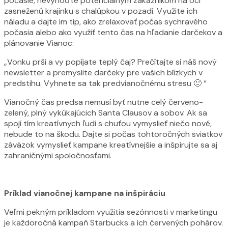
počasie, nevyhoďte potenciálnym zákazníkom na oči
zasneženú krajinku s chalúpkou v pozadí. Využite ich
náladu a dajte im tip, ako zrelaxovať počas sychravého
počasia alebo ako využiť tento čas na hľadanie darčekov a
plánovanie Vianoc:
„Vonku prší a vy popíjate teplý čaj? Prečítajte si náš nový
newsletter a premyslite darčeky pre vašich blízkych v
predstihu. Vyhnete sa tak predvianočnému stresu 🙂 “
Vianočný čas predsa nemusí byť nutne celý červeno-
zelený, plný vykúkajúcich Santa Clausov a sobov. Ak sa
spojí tím kreatívnych ľudí s chuťou vymyslieť niečo nové,
nebude to na škodu. Dajte si počas tohtoročných sviatkov
záväzok vymyslieť kampane kreatívnejšie a inšpirujte sa aj
zahraničnými spoločnosťami.
Príklad vianočnej kampane na inšpiráciu
Veľmi pekným príkladom využitia sezónnosti v marketingu
je každoročná kampaň Starbucks a ich červených pohárov.