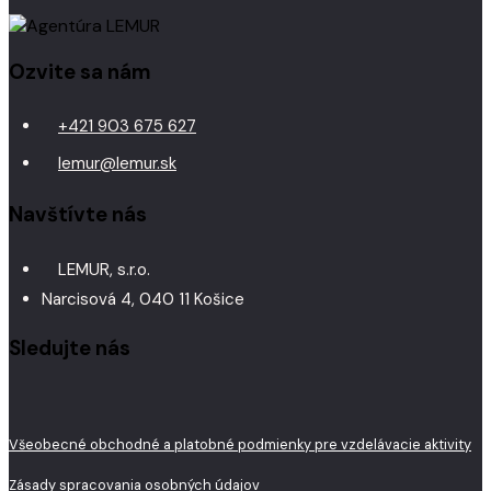
Ozvite sa nám
+421 903 675 627
lemur@lemur.sk
Navštívte nás
LEMUR, s.r.o.
Narcisová 4, 040 11 Košice
Sledujte nás
Všeobecné obchodné a platobné podmienky pre vzdelávacie aktivity
Zásady spracovania osobných údajov