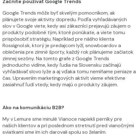
Začnite používať Google Trends
Google Trends môže byť skvelým pomocníkom, ak
plánujete svoje aktivity dopredu. Podľa vyhľadávaných
slov v Google viete, kedy asi zákazníci prejavujú záujem o
produkty podobné tým, ktoré ponúkate, a viete tomu
prispôsobiť stratégiu. Napríklad pre nášho klienta
Rossignol.sk, ktorý je predajcom lyží, snowboardov a
oblečenia pre zimné športy, každý rok plánujeme začiatok
zimnej sezóny. Na tomto grafe z Google Trends
jednoducho vidíme, kedy ľudia na Slovensku začínajú
vyhľadávať slovo lyže a aj vďaka tomu nemíňame peniaze a
čas. Upravením marketingových aktivít vieme efektívne
zasiahnuť ľudí vtedy, kedy majú o produkty záujem.
Ako na komunikáciu B2B?
My v Lemure sme minulé Vianoce napiekli perníky pre
našich klientov a pri poslednom stretnutí pred vianočnými
sviatkami sme im ich darovali spolu so želaním.