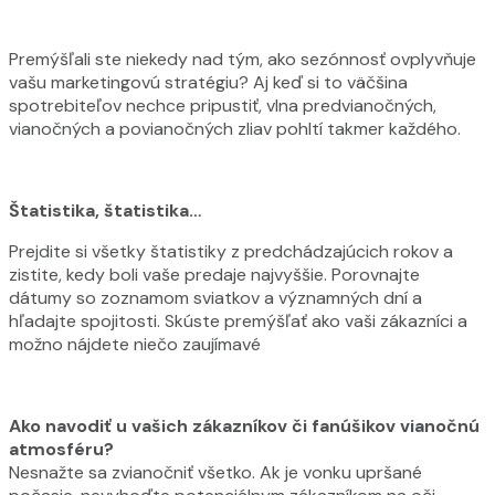
Premýšľali ste niekedy nad tým, ako sezónnosť ovplyvňuje
vašu marketingovú stratégiu? Aj keď si to väčšina
spotrebiteľov nechce pripustiť, vlna predvianočných,
vianočných a povianočných zliav pohltí takmer každého.
Štatistika, štatistika…
Prejdite si všetky štatistiky z predchádzajúcich rokov a
zistite, kedy boli vaše predaje najvyššie. Porovnajte
dátumy so zoznamom sviatkov a významných dní a
hľadajte spojitosti. Skúste premýšľať ako vaši zákazníci a
možno nájdete niečo zaujímavé
Ako navodiť u vašich zákazníkov či fanúšikov vianočnú
atmosféru?
Nesnažte sa zvianočniť všetko. Ak je vonku upršané