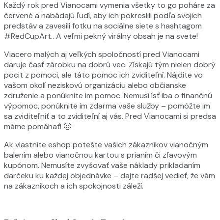
Každý rok pred Vianocami vymenia všetky to go poháre za
červené a nabádajú ľudí, aby ich pokreslili podľa svojich
predstáv a zavesili fotku na sociálne siete s hashtagom
#RedCupArt.. A veľmi pekný virálny obsah je na svete!
Viacero malých aj veľkých spoločností pred Vianocami
daruje časť zárobku na dobrú vec. Získajú tým nielen dobrý
pocit z pomoci, ale táto pomoc ich zviditeľní. Nájdite vo
vašom okolí neziskovú organizáciu alebo občianske
združenie a ponúknite im pomoc. Nemusí ísť iba o finančnú
výpomoc, ponúknite im zdarma vaše služby – pomôžte im
sa zviditeľniť a to zviditeľní aj vás. Pred Vianocami si predsa
máme pomáhať! 🙂
Ak vlastníte eshop potešte vašich zákazníkov vianočným
balením alebo vianočnou kartou s prianím či zľavovým
kupónom. Nemusíte zvyšovať vaše náklady prikladaním
darčeku ku každej objednávke – dajte radšej vedieť, že vám
na zákazníkoch a ich spokojnosti záleží.