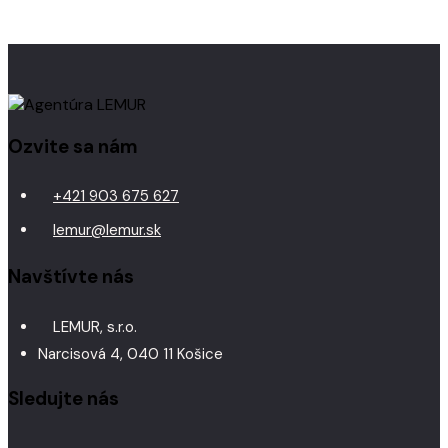
Ozvite sa nám
+421 903 675 627
lemur@lemur.sk
Navštívte nás
LEMUR, s.r.o.
Narcisová 4, 040 11 Košice
Sledujte nás