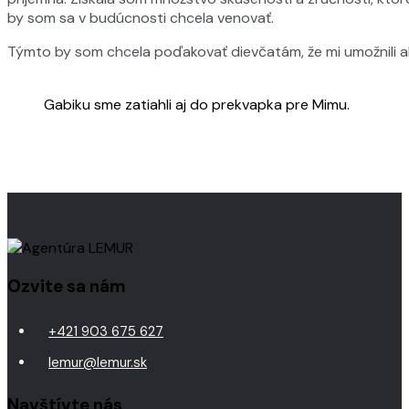
by som sa v budúcnosti chcela venovať.
Týmto by som chcela poďakovať dievčatám, že mi umožnili ab
Gabiku sme zatiahli aj do prekvapka pre Mimu.
Ozvite sa nám
+421 903 675 627
lemur@lemur.sk
Navštívte nás