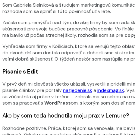
Som Gabriela Sielniková a študujem marketingovú komunikáciu
rozhodla som sa splniť si túto povinnosť už v lete.
Začala som premýšľať nad tým, do akej firmy by som rada šla
skúsenosti pre svoje budúce pracovné pôsobenie. Vo finále 
ma bavilo už počas strednej školy, rozhodla som sa pre
copy
Vyhľadala som firmy v Košiciach, ktoré sa venujú tejto obl
do dvoch dní som dostala odpoveď a dohodli sme si stretnu
veľmi dobrá skúsenosť. O týždeň neskôr som nastúpila na p
Písanie s Edit
V prvý deň mi dievčatá všetko ukázali, vysvetlili a pridelili
písanie článkov pre portály
nazjedenie.sk
a
indexmag.sk
. Vys
sa zúčastnila aj práce v teréne – zobrala ma so sebou na r
som sa pracovať s
WordPress
om, s ktorým som dosiaľ nem
Ako by som teda hodnotila moju prax v Lemure?
Rozhodne pozitívne. Práca, ktorej som sa venovala, ma bavil
príjemná. Získala som množstvo skúseností a zručností, ktor