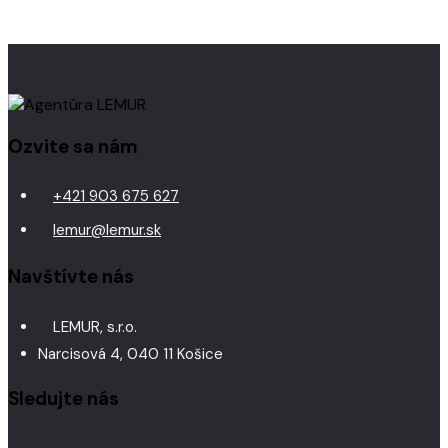
Ozvite sa nám
+421 903 675 627
lemur@lemur.sk
Navštívte nás
LEMUR, s.r.o.
Narcisová 4, 040 11 Košice
Sledujte nás