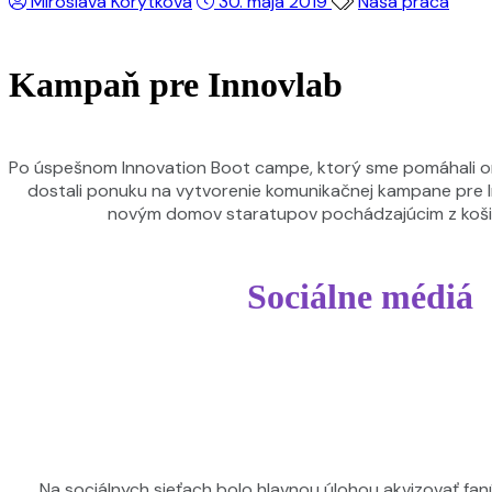
Miroslava Korytková
30. mája 2019
Naša práca
Kampaň pre Innovlab
Po úspešnom Innovation Boot campe, ktorý sme pomáhali or
dostali ponuku na vytvorenie komunikačnej kampane pre I
novým domov staratupov pochádzajúcim z košic
Sociálne médiá
Na sociálnych sieťach bolo hlavnou úlohou akvizovať fan