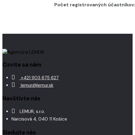
Počet registrovaných účastníkov
Ozvite sa nám
+421 903 675 627
lemur@lemur.sk
Navštívte nás
LEMUR, s.r.o.
Narcisová 4, 040 11 Košice
Sledujte nás