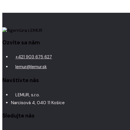
Ozvite sa nám
+421 903 675 627
lemur@lemur.sk
Navštívte nás
LEMUR, s.r.o.
Narcisová 4, 040 11 Košice
Sledujte nás