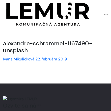
alexandre-schrammel-1167490-
unsplash
Ivana Mikuličková
22. februára 2019
Ozvite sa nám