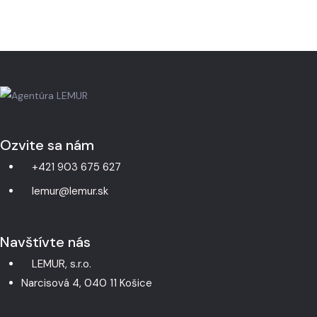
Ozvite sa nám
+421 903 675 627
lemur@lemur.sk
Navštívte nás
LEMUR, s.r.o.
Narcisová 4, 040 11 Košice