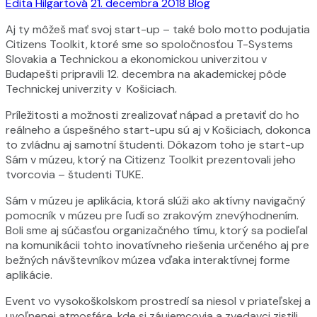
Edita Hilgartová
21. decembra 2018
Blog
Aj ty môžeš mať svoj start-up – také bolo motto podujatia
Citizens Toolkit, ktoré sme so spoločnosťou T-Systems
Slovakia a Technickou a ekonomickou univerzitou v
Budapešti pripravili 12. decembra na akademickej pôde
Technickej univerzity v Košiciach.
Príležitosti a možnosti zrealizovať nápad a pretaviť do ho
reálneho a úspešného start-upu sú aj v Košiciach, dokonca
to zvládnu aj samotní študenti. Dôkazom toho je start-up
Sám v múzeu, ktorý na Citizenz Toolkit prezentovali jeho
tvorcovia – študenti TUKE.
Sám v múzeu je aplikácia, ktorá slúži ako aktívny navigačný
pomocník v múzeu pre ľudí so zrakovým znevýhodnením.
Boli sme aj súčasťou organizačného tímu, ktorý sa podieľal
na komunikácii tohto inovatívneho riešenia určeného aj pre
bežných návštevníkov múzea vďaka interaktívnej forme
aplikácie.
Event vo vysokoškolskom prostredí sa niesol v priateľskej a
uvoľnenej atmosfére, kde si záujemcovia a zvedavci zistili