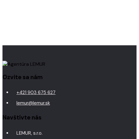
Ozvite sa nám
+421 903 675 627
lemur@lemur.sk
Navštívte nás
LEMUR, s.r.o.