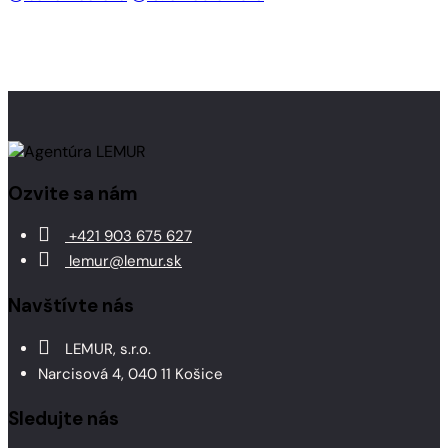
Ozvite sa nám
+421 903 675 627
lemur@lemur.sk
Navštívte nás
LEMUR, s.r.o.
Narcisová 4, 040 11 Košice
Sledujte nás