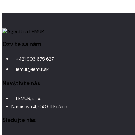
Ozvite sa nám
+421 903 675 627
lemur@lemur.sk
Navštívte nás
LEMUR, s.r.o.
Narcisová 4, 040 11 Košice
Sledujte nás