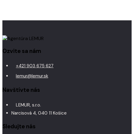
Ozvite sa nám
+421 903 675 627
lemur@lemur.sk
Navštívte nás
LEMUR, s.r.o.
Narcisová 4, 040 11 Košice
Sledujte nás