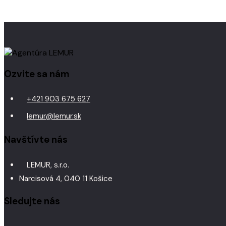
Ozvite sa nám
+421 903 675 627
lemur@lemur.sk
Navštívte nás
LEMUR, s.r.o.
Narcisová 4, 040 11 Košice
Sledujte nás