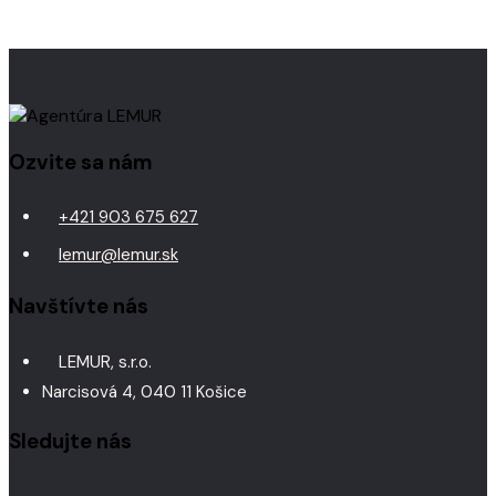
Ozvite sa nám
+421 903 675 627
lemur@lemur.sk
Navštívte nás
LEMUR, s.r.o.
Narcisová 4, 040 11 Košice
Sledujte nás