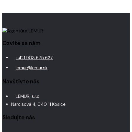
Ozvite sa nám
+421 903 675 627
lemur@lemur.sk
Navštívte nás
LEMUR, s.r.o.
Narcisová 4, 040 11 Košice
Sledujte nás