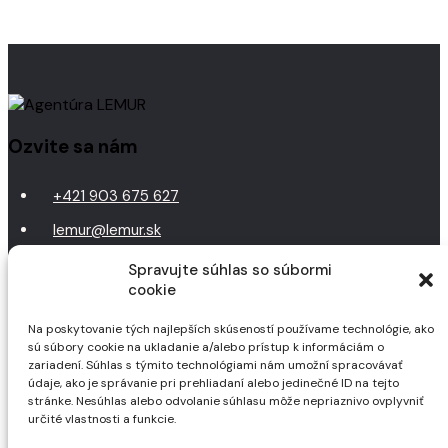
Ozvite sa nám
+421 903 675 627
lemur@lemur.sk
Spravujte súhlas so súbormi
Navštívte nás
cookie
LEMUR, s.r.o.
Na poskytovanie tých najlepších skúseností používame technológie, ako
sú súbory cookie na ukladanie a/alebo prístup k informáciám o
Narcisová 4, 040 11 Košice
zariadení. Súhlas s týmito technológiami nám umožní spracovávať
údaje, ako je správanie pri prehliadaní alebo jedinečné ID na tejto
Sledujte nás
stránke. Nesúhlas alebo odvolanie súhlasu môže nepriaznivo ovplyvniť
určité vlastnosti a funkcie.