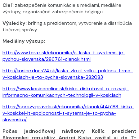
Cieľ:
zabezpečenie komunikácie s médiami, mediálne
výstupy, organizačné zabezpečenie brígingu
Výsledky:
brífing s prezidentom, vytvorenie a distribúcia
tlačovej správy
Mediálny výstup:
http://www.teraz.sk/ekonomika/a-kiska-t-systems-je-
pychou-slovenska/286761-clanok.html
http://kosice.dnes24.sk/kiska-zlozil-velku-poklonu-firme-
v-kosiciach-je-to-pycha-slovenska-282083
https://www.kosiceonline.sk/kiska-diskutoval-o-rozvoji-
informacno-komunikacnych-technologii-v-kosiciach
https://spravy.pravda.sk/ekonomika/clanok/445188-kiska-
v-kosickej-it-spolocnosti-t-sytems-je-to-pycha-
slovenska/
Počas jednodňovej návštevy Košíc prezident
Slovenskej republiky Andrej Kiska zavítal aj do T-