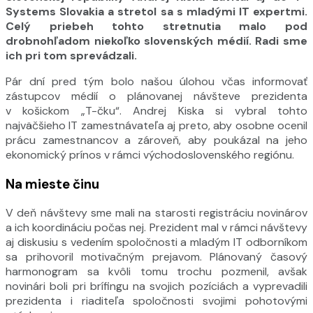
Systems Slovakia a stretol sa s mladými IT expertmi.
Celý priebeh tohto stretnutia malo pod
drobnohľadom niekoľko slovenských médií. Radi sme
ich pri tom sprevádzali.
Pár dní pred tým bolo našou úlohou včas informovať
zástupcov médií o plánovanej návšteve prezidenta
v košickom „T-čku“. Andrej Kiska si vybral tohto
najväčšieho IT zamestnávateľa aj preto, aby osobne ocenil
prácu zamestnancov a zároveň, aby poukázal na jeho
ekonomický prínos v rámci východoslovenského regiónu.
Na mieste činu
V deň návštevy sme mali na starosti registráciu novinárov
a ich koordináciu počas nej. Prezident mal v rámci návštevy
aj diskusiu s vedením spoločnosti a mladým IT odborníkom
sa prihovoril motivačným prejavom. Plánovaný časový
harmonogram sa kvôli tomu trochu pozmenil, avšak
novinári boli pri brífingu na svojich pozíciách a vyprevadili
prezidenta i riaditeľa spoločnosti svojimi pohotovými