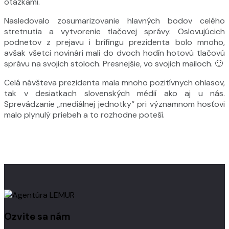
otázkami.
Nasledovalo zosumarizovanie hlavných bodov celého
stretnutia a vytvorenie tlačovej správy. Oslovujúcich
podnetov z prejavu i brífingu prezidenta bolo mnoho,
avšak všetci novinári mali do dvoch hodín hotovú tlačovú
správu na svojich stoloch. Presnejšie, vo svojich mailoch. 🙂
Celá návšteva prezidenta mala mnoho pozitívnych ohlasov,
tak v desiatkach slovenských médií ako aj u nás.
Sprevádzanie „mediálnej jednotky“ pri významnom hosťovi
malo plynulý priebeh a to rozhodne poteší.
Ozvite sa nám