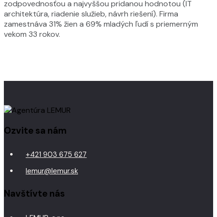
zodpovednosťou a najvyššou pridanou hodnotou (IT
architektúra, riadenie služieb, návrh riešení). Firma
zamestnáva 31% žien a 69% mladých ľudí s priemerným
vekom 33 rokov.
Ozvite sa nám
+421 903 675 627
lemur@lemur.sk
Navštívte nás