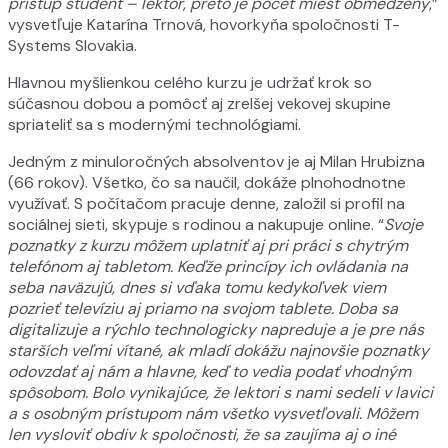
prístup študent – lektor, preto je počet miest obmedzený
,”
vysvetľuje Katarína Trnová, hovorkyňa spoločnosti T-
Systems Slovakia.
Hlavnou myšlienkou celého kurzu je udržať krok so
súčasnou dobou a pomôcť aj zrelšej vekovej skupine
spriateliť sa s modernými technológiami.
Jedným z minuloročných absolventov je aj Milan Hrubizna
(66 rokov). Všetko, čo sa naučil, dokáže plnohodnotne
využívať. S počítačom pracuje denne, založil si profil na
sociálnej sieti, skypuje s rodinou a nakupuje online. “
Svoje
poznatky z kurzu môžem uplatniť aj pri práci s chytrým
telefónom aj tabletom. Keďže princípy ich ovládania na
seba naväzujú, dnes si vďaka tomu kedykoľvek viem
pozrieť televíziu aj priamo na svojom tablete. Doba sa
digitalizuje a rýchlo technologicky napreduje a je pre nás
starších veľmi vítané, ak mladí dokážu najnovšie poznatky
odovzdať aj nám a hlavne, keď to vedia podať vhodným
spôsobom. Bolo vynikajúce, že lektori s nami sedeli v lavici
a s osobným prístupom nám všetko vysvetľovali. Môžem
len vysloviť obdiv k spoločnosti, že sa zaujíma aj o iné