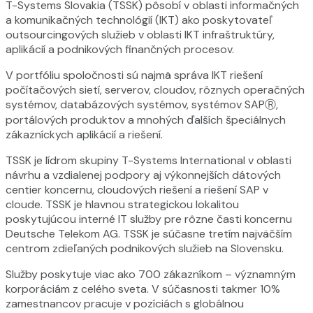
T-Systems Slovakia (TSSK) pôsobí v oblasti informačných
a komunikačných technológií (IKT) ako poskytovateľ
outsourcingových služieb v oblasti IKT infraštruktúry,
aplikácií a podnikových finančných procesov.
V portfóliu spoločnosti sú najmä správa IKT riešení
počítačových sietí, serverov, cloudov, rôznych operačných
systémov, databázových systémov, systémov SAPⓇ,
portálových produktov a mnohých ďalších špeciálnych
zákazníckych aplikácií a riešení.
TSSK je lídrom skupiny T-Systems International v oblasti
návrhu a vzdialenej podpory aj výkonnejších dátových
centier koncernu, cloudových riešení a riešení SAP v
cloude. TSSK je hlavnou strategickou lokalitou
poskytujúcou interné IT služby pre rôzne časti koncernu
Deutsche Telekom AG. TSSK je súčasne tretím najväčším
centrom zdieľaných podnikových služieb na Slovensku.
Služby poskytuje viac ako 700 zákazníkom – významným
korporáciám z celého sveta. V súčasnosti takmer 10%
zamestnancov pracuje v pozíciách s globálnou