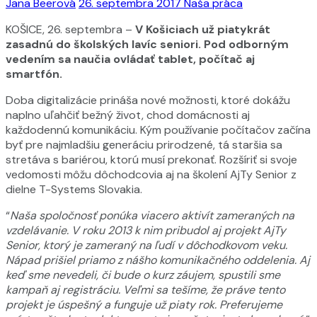
Jana Beerová
26. septembra 2017
Naša práca
KOŠICE, 26. septembra –
V Košiciach už piatykrát
zasadnú do školských lavíc seniori. Pod odborným
vedením sa naučia ovládať tablet, počítač aj
smartfón.
Doba digitalizácie prináša nové možnosti, ktoré dokážu
naplno uľahčiť bežný život, chod domácnosti aj
každodennú komunikáciu. Kým používanie počítačov začína
byť pre najmladšiu generáciu prirodzené, tá staršia sa
stretáva s bariérou, ktorú musí prekonať. Rozšíriť si svoje
vedomosti môžu dôchodcovia aj na školení AjTy Senior z
dielne T-Systems Slovakia.
“
Naša spoločnosť ponúka viacero aktivít zameraných na
vzdelávanie. V roku 2013 k nim pribudol aj projekt AjTy
Senior, ktorý je zameraný na ľudí v dôchodkovom veku.
Nápad prišiel priamo z nášho komunikačného oddelenia. Aj
keď sme nevedeli, či bude o kurz záujem, spustili sme
kampaň aj registráciu. Veľmi sa tešíme, že práve tento
projekt je úspešný a funguje už piaty rok. Preferujeme