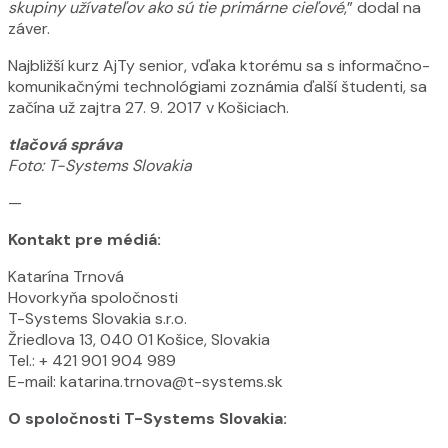
skupiny užívateľov ako sú tie primárne cieľové
,” dodal na
záver.
Najbližší kurz AjTy senior, vďaka ktorému sa s informačno-
komunikačnými technológiami zoznámia ďalší študenti, sa
začína už zajtra 27. 9. 2017 v Košiciach.
tlačová správa
Foto: T-Systems Slovakia
—
Kontakt pre médiá:
Katarína Trnová
Hovorkyňa spoločnosti
T-Systems Slovakia s.r.o.
Žriedlova 13, 040 01 Košice, Slovakia
Tel.: + 421 901 904 989
E-mail: katarina.trnova@t-systems.sk
O spoločnosti T-Systems Slovakia: