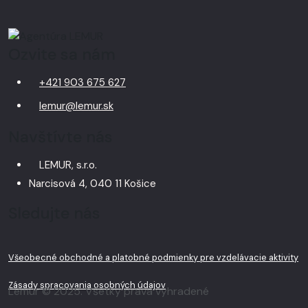
Ozvite sa nám
+421 903 675 627
lemur@lemur.sk
Navštívte nás
LEMUR, s.r.o.
Narcisová 4, 040 11 Košice
Sledujte nás
Všeobecné obchodné a platobné podmienky pre vzdelávacie aktivity
Zásady spracovania osobných údajov
Lemur © 2025. Všetky práva vyhradené