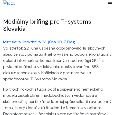
Mediálny brífing pre T-systems
Slovakia
Miroslava Korytková
23. júna 2017
Blog
Vo štvrtok 22. júna úspešne odpromovalo 18 šikovných
absolventov pomaturitného vyššieho odborného štúdia v
oblasti informačno-komunikačných technológií (IKT) s
prvkami duálneho vzdelávania, poskytovaného SPŠ
elektrotechnickou v Košiciach v partnerstve so
spoločnosťou T-Systems Slovakia.
Po troch rokoch štúdia podľa úspešného nemeckého
modelu získali okrem nadobudnutých vedomostí a
skúseností aj certifikát odbornej spôsobilosti rovnocenný
tomu, ktorý dostávajú študenti v Nemecku v odbore
Fachinformatiker – špecialista pre počítačové systémy.