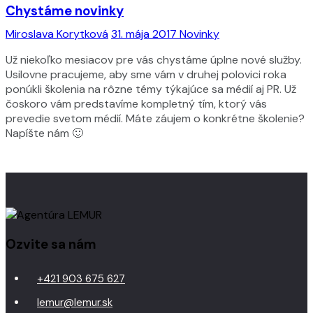
Chystáme novinky
Miroslava Korytková
31. mája 2017
Novinky
Už niekoľko mesiacov pre vás chystáme úplne nové služby.
Usilovne pracujeme, aby sme vám v druhej polovici roka
ponúkli školenia na rôzne témy týkajúce sa médií aj PR. Už
čoskoro vám predstavíme kompletný tím, ktorý vás
prevedie svetom médií. Máte záujem o konkrétne školenie?
Napíšte nám 🙂
Ozvite sa nám
+421 903 675 627
lemur@lemur.sk