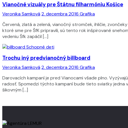
Vianočné vizuály pre Štátnu filharmóniu Košice
Veronika Samková
2. decembra 2016
Grafika
Červená, zlatá a zelená, vianočný stromček, ihličie, zvonček
ktoré sme pre ŠfK pripravili, sú tento rok inšpirované sne
vedeniu Šfk zapáčil […]
Trochu iný predvianočný billboard
Veronika Samková
2. decembra 2016
Grafika
Darovacích kampaní je pred Vianocami všade plno. Vyzývajú 
radosť. Spomedzi týchto kampaní bude tieto sviatky jedna vyn
šikovným […]