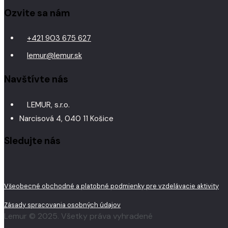
Ozvite sa nám
+421 903 675 627
lemur@lemur.sk
Navštívte nás
LEMUR, s.r.o.
Narcisová 4, 040 11 Košice
Sledujte nás
Všeobecné obchodné a platobné podmienky pre vzdelávacie aktivity
Zásady spracovania osobných údajov
Lemur © 2025. Všetky práva vyhradené