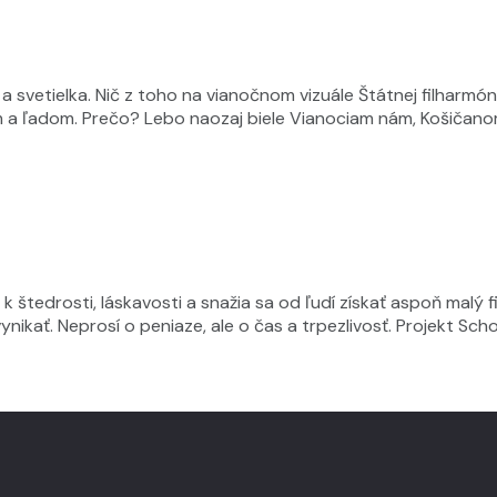
y a svetielka. Nič z toho na vianočnom vizuále Štátnej filharm
hom a ľadom. Prečo? Lebo naozaj biele Vianociam nám, Košičan
k štedrosti, láskavosti a snažia sa od ľudí získať aspoň malý
ikať. Neprosí o peniaze, ale o čas a trpezlivosť. Projekt Sch