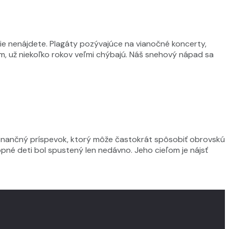
ónie nenájdete. Plagáty pozývajúce na vianočné koncerty,
om, už niekoľko rokov veľmi chýbajú. Náš snehový nápad sa
 finančný príspevok, ktorý môže častokrát spôsobiť obrovskú
opné deti bol spustený len nedávno. Jeho cieľom je nájsť