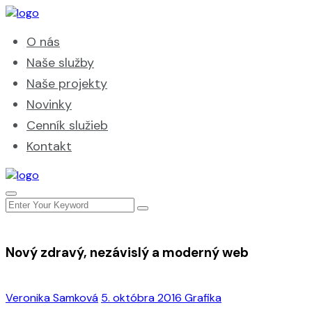
O nás
Naše služby
Naše projekty
Novinky
Cenník služieb
Kontakt
Nový zdravý, nezávislý a moderný web
Veronika Samková
5. októbra 2016
Grafika