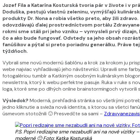
Jozef Fila a Katarína Kosturská tvoria pár v živote i v 
Doduška, pestujú vlastnú zeleninu, vymýšľajú kulinársk
produkty Dr. Nona a robia všetko preto, aby žili zdrav
odovzdávajú ďalej prostredníctvom portálu Zdravyaneza
rokmi sme stáli pri jeho vzniku – vymysleli prvý dizajn, k
čo a ako bude fungovať. Odvtedy sa jeho obsah rozrásto
fanúšikov a pýtal si preto poriadnu generálku. Práve te
týždňoch.
Vybrali sme novú modernú šablónu a krok za krokom ju prisp
webe najviac vyhľadávajú jeho návštevníci. Upravili sme farby,
fotogalériou tumblr a Katkiným osobným kulinárskym blogom 
newslettra, ktorý k webu perfektne pasuje. Ruka v ruke s no
loga, ktoré sme po dlhých online brainstormingoch vytvorili 
Výsledok?
Moderná, prehľadná stránka so všetkými potre
jedno kliknutie a svieža nová identita, s ktorou sa všetci fanú
úsmevom stotožnili 🙂 Presvedčte sa sami –
Zdravyanezavisl
P.S. Popri redizajne sme nezabudli ani na nové vizitky
moderné 🙂 Foto: Katka Kosturská