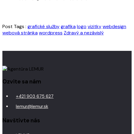
Post Tags :
grafické služby
grafika
logo
vizitky
webdesign
webová stránka
wordpress
Zdravý a nezávislý
Ozvite sa nám
+421 903 675 627
lemur@lemur.sk
Navštívte nás