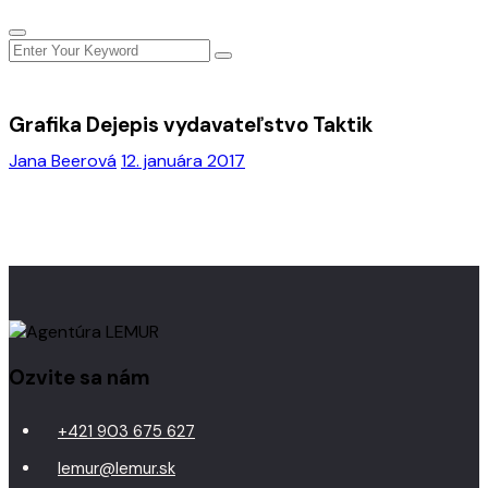
Grafika Dejepis vydavateľstvo Taktik
Jana Beerová
12. januára 2017
Ozvite sa nám
+421 903 675 627
lemur@lemur.sk