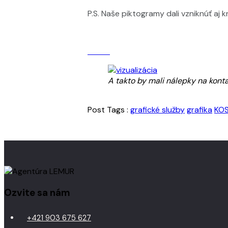
P.S. Naše piktogramy dali vzniknúť a
A takto by mali nálepky na konta
Post Tags :
grafické služby
grafika
KOS
Ozvite sa nám
+421 903 675 627