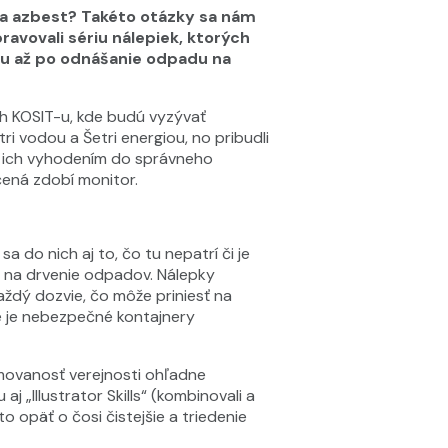
 a azbest? Takéto otázky sa nám
ravovali sériu nálepiek, ktorých
dou až po odnášanie odpadu na
ch KOSIT-u, kde budú vyzývať
i vodou a Šetri energiou, no pribudli
ed ich vyhodením do správneho
čená zdobí monitor.
 do nich aj to, čo tu nepatrí či je
e na drvenie odpadov. Nálepky
ždý dozvie, čo môže priniesť na
e je nebezpečné kontajnery
ormovanosť verejnosti ohľadne
j „Illustrator Skills“ (kombinovali a
 opäť o čosi čistejšie a triedenie