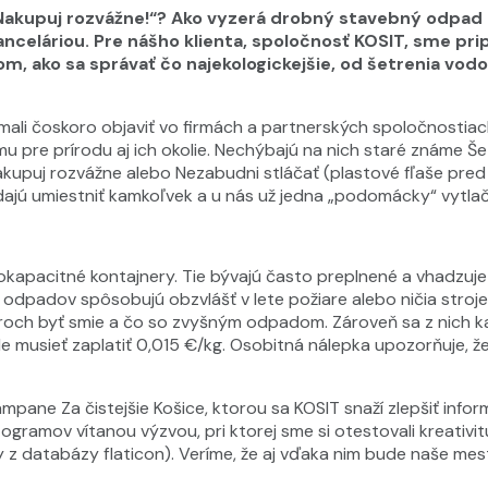
 „Nakupuj rozvážne!“? Ako vyzerá drobný stavebný odpad
nceláriou. Pre nášho klienta, spoločnosť KOSIT, sme prip
om, ako sa správať čo najekologickejšie, od šetrenia vo
ali čoskoro objaviť vo firmách a partnerských spoločnostia
 pre prírodu aj ich okolie. Nechýbajú na nich staré známe Šetr
Nakupuj rozvážne alebo Nezabudni stláčať (plastové fľaše pr
 dajú umiestniť kamkoľvek a u nás už jedna „podomácky“ vytla
okapacitné kontajnery. Tie bývajú často preplnené a vhadzuje sa
dpadov spôsobujú obzvlášť v lete požiare alebo ničia stroj
eroch byť smie a čo so zvyšným odpadom. Zároveň sa z nich ka
 musieť zaplatiť 0,015 €/kg. Osobitná nálepka upozorňuje, ž
kampane Za čistejšie Košice, ktorou sa KOSIT snaží zlepšiť inf
ramov vítanou výzvou, pri ktorej sme si otestovali kreativitu a
z databázy flaticon). Veríme, že aj vďaka nim bude naše mesto