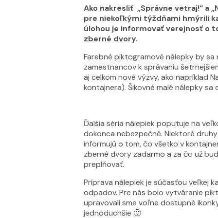
Ako nakresliť „Správne vetraj!“ a
pre niekoľkými týždňami hmýrili ka
úlohou je informovať verejnosť o t
zberné dvory.
Farebné piktogramové nálepky by sa m
zamestnancov k správaniu šetrnejšiemu
aj celkom nové výzvy, ako napríklad 
kontajnera). Šikovné malé nálepky sa
Ďalšia séria nálepiek poputuje na veľk
dokonca nebezpečné. Niektoré druhy o
informujú o tom, čo všetko v kontajn
zberné dvory zadarmo a za čo už bude
preplňovať.
Príprava nálepiek je súčasťou veľkej 
odpadov. Pre nás bolo vytváranie piktog
upravovali sme voľne dostupné ikonky 
jednoduchšie 🙂