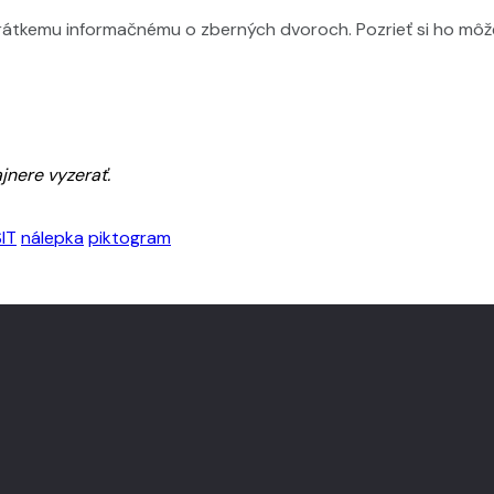
j krátkemu informačnému o zberných dvoroch. Pozrieť si ho mô
jnere vyzerať.
IT
nálepka
piktogram