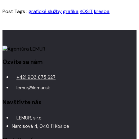
Post Tags :
grafické služby
grafika
KOSIT
kresba
Ozvite sa nám
+421 903 675 627
lemur@lemur.sk
Navštívte nás
LEMUR, s.r.o.
Narcisová 4, 040 11 Košice