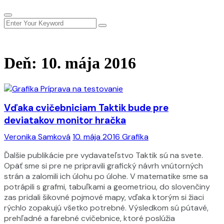
Deň:
10. mája 2016
Vďaka cvičebniciam Taktik bude pre
deviatakov monitor hračka
Veronika Samková
10. mája 2016
Grafika
Ďalšie publikácie pre vydavateľstvo Taktik sú na svete.
Opäť sme si pre ne pripravili grafický návrh vnútorných
strán a zalomili ich úlohu po úlohe. V matematike sme sa
potrápili s grafmi, tabuľkami a geometriou, do slovenčiny
zas pridali šikovné pojmové mapy, vďaka ktorým si žiaci
rýchlo zopakujú všetko potrebné. Výsledkom sú pútavé,
prehľadné a farebné cvičebnice, ktoré poslúžia