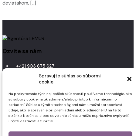
deviatakom, […]
Ozvite sa nám
+421 903 675 627
Spravujte súhlas so súbormi
lemur@lemur.sk
cookie
Navštívte nás
Na poskytovanie tých najlepších skúseností používame technológie, ako
sú súbory cookie na ukladanie a/alebo prístup k informáciám o
zariadení. Súhlas s týmito technológiami nám umožní spracovávať
LEMUR, s.r.o.
údaje, ako je správanie pri prehliadaní alebo jedinečné ID na tejto
Narcisová 4, 040 11 Košice
stránke. Nesúhlas alebo odvolanie súhlasu môže nepriaznivo ovplyvniť
určité vlastnosti a funkcie.
Sledujte nás