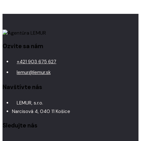
Ozvite sa nám
+421 903 675 627
lemur@lemur.sk
Navštívte nás
LEMUR, s.r.o.
Narcisová 4, 040 11 Košice
Sledujte nás