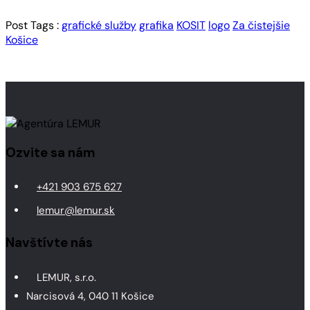
Post Tags :
grafické služby
grafika
KOSIT
logo
Za čistejšie
Košice
Ozvite sa nám
+421 903 675 627
lemur@lemur.sk
Navštívte nás
LEMUR, s.r.o.
Narcisová 4, 040 11 Košice