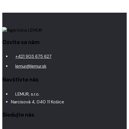
Ozvite sa nám
+421 903 675 627
lemur@lemur.sk
Navštívte nás
LEMUR, s.r.o.
Narcisová 4, 040 11 Košice
Sledujte nás