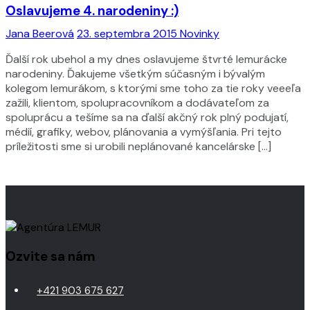
Oslavujeme 4. narodeniny :)
Jana Beerová
23. septembra 2015
Novinky
Ďalší rok ubehol a my dnes oslavujeme štvrté lemurácke
narodeniny. Ďakujeme všetkým súčasným i bývalým
kolegom lemurákom, s ktorými sme toho za tie roky veeeľa
zažili, klientom, spolupracovníkom a dodávateľom za
spoluprácu a tešíme sa na ďalší akčný rok plný podujatí,
médií, grafiky, webov, plánovania a vymýšľania. Pri tejto
príležitosti sme si urobili neplánované kancelárske […]
Ozvite sa nám
+421 903 675 627