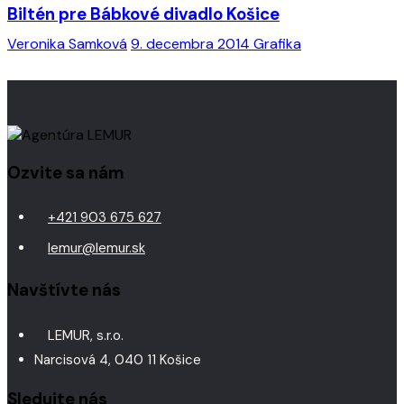
Biltén pre Bábkové divadlo Košice
Veronika Samková
9. decembra 2014
Grafika
Ozvite sa nám
+421 903 675 627
lemur@lemur.sk
Navštívte nás
LEMUR, s.r.o.
Narcisová 4, 040 11 Košice
Sledujte nás