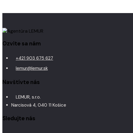
Ozvite sa nám
+421 903 675 627
lemur@lemur.sk
Navštívte nás
LEMUR, s.r.o.
Narcisová 4, 040 11 Košice
Sledujte nás