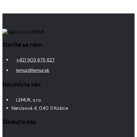
Ozvite sa nám
+421 903 675 627
lemur@lemur.sk
Navštívte nás
LEMUR, s.r.o.
Narcisová 4, 040 11 Košice
Sledujte nás