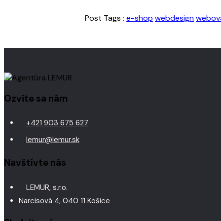
Post Tags :
e-shop
webdesign
webová
Ozvite sa nám
+421 903 675 627
lemur@lemur.sk
Navštívte nás
LEMUR, s.r.o.
Narcisová 4, 040 11 Košice