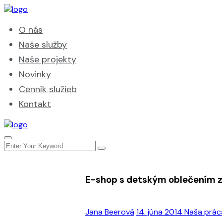
O nás
Naše služby
Naše projekty
Novinky
Cenník služieb
Kontakt
E-shop s detským oblečením z
Jana Beerová
14. júna 2014
Naša prác