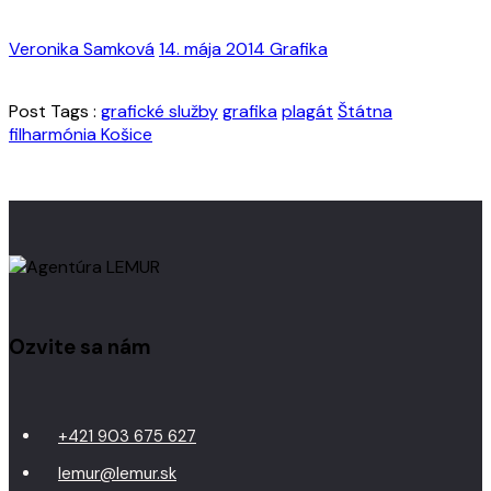
Veronika Samková
14. mája 2014
Grafika
Post Tags :
grafické služby
grafika
plagát
Štátna
filharmónia Košice
Ozvite sa nám
+421 903 675 627
lemur@lemur.sk