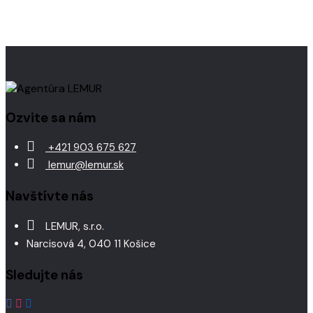
Ozvite sa nám
+421 903 675 627
lemur@lemur.sk
Navštívte nás
LEMUR, s.r.o.
Narcisová 4, 040 11 Košice
Sledujte nás