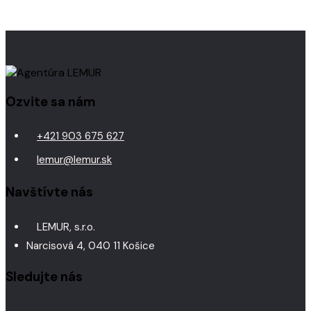
Ozvite sa nám
+421 903 675 627
lemur@lemur.sk
Navštívte nás
LEMUR, s.r.o.
Narcisová 4, 040 11 Košice
Sledujte nás